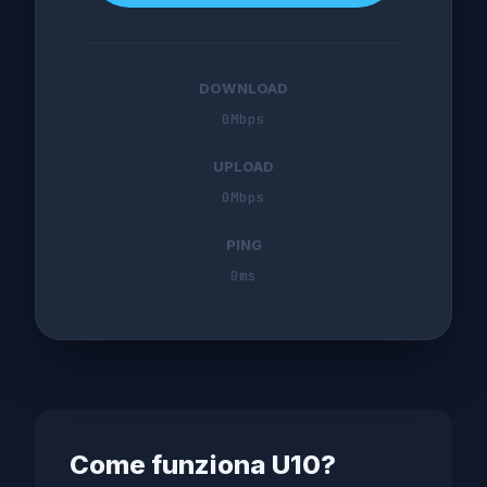
DOWNLOAD
0
Mbps
UPLOAD
0
Mbps
PING
0
ms
Come funziona U10?